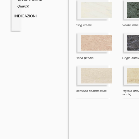
Trachiti e basalti
Quarziti
INDICAZIONI
King creme
Verde imper
Rosa perlino
Grigio carn
Botticino semiclassico
Tigrato orie
sarda)
Giallo d'istria
Moca crem