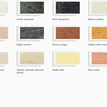
Verde imperiale
Nero marquinia
Bianco perlino
Grigio carnico
Rosso asiago
Giallo reale rosa
ssico
Tigrato orientale (breccia
Giallo tebe
Rosa tebe
sarda)
Moca creme
White limestone