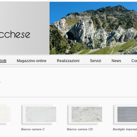
otti
Magazzino online
Realizzazioni
Servizi
News
Con
e
Bianco carrara C
Bianco carrara CD
Bardiglio imperia