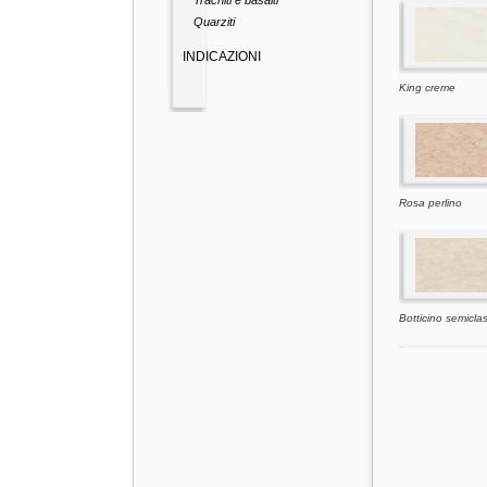
Trachiti e basalti
Quarziti
INDICAZIONI
King creme
Rosa perlino
Botticino semicla
Giallo d'istria