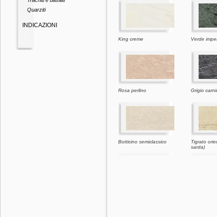
Trachiti e basalti
Quarziti
INDICAZIONI
King creme
Verde imper
Rosa perlino
Grigio carn
Botticino semiclassico
Tigrato orie
sarda)
Giallo d'istria
Moca crem