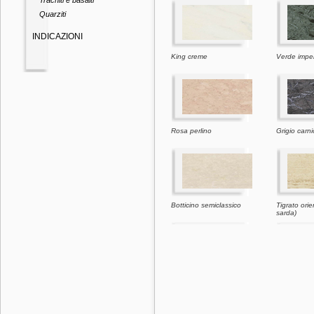
Trachiti e basalti
Quarziti
INDICAZIONI
King creme
Verde imper
Rosa perlino
Grigio carn
Botticino semiclassico
Tigrato orie
sarda)
Giallo d'istria
Moca crem