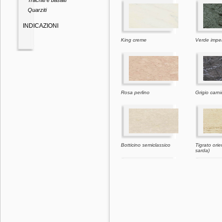
Trachiti e basalti
Quarziti
INDICAZIONI
King creme
Verde imper
Rosa perlino
Grigio carn
Botticino semiclassico
Tigrato orie
sarda)
Giallo d'istria
Moca crem