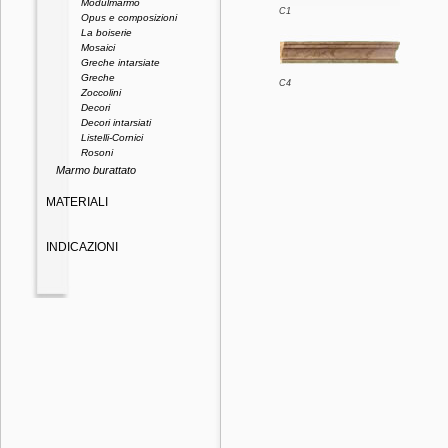
Modulmarmo
C1
Opus e composizioni
La boiserie
Mosaici
Greche intarsiate
Greche
C4
Zoccolini
Decori
Decori intarsiati
Listelli-Cornici
Rosoni
Marmo burattato
MATERIALI
INDICAZIONI