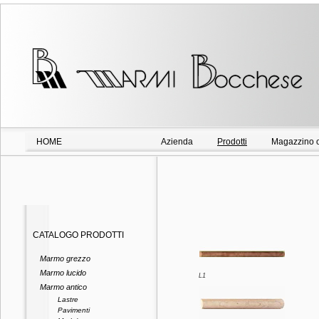
HOME
Azienda
Prodotti
Magazzino o
CATALOGO PRODOTTI
Marmo grezzo
Marmo lucido
L1
Marmo antico
Lastre
Pavimenti