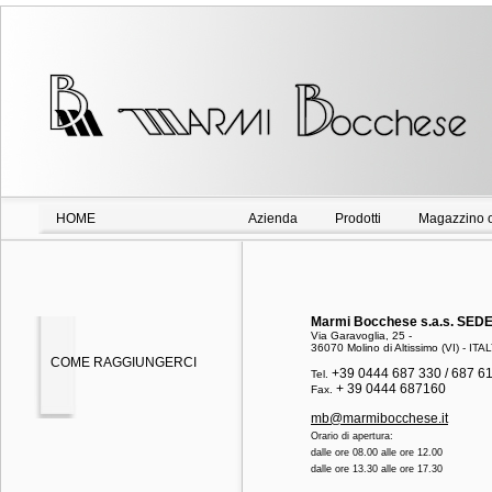
HOME
Azienda
Prodotti
Magazzino o
Marmi Bocchese s.a.s. SED
Via Garavoglia, 25 -
36070 Molino di Altissimo (VI) - ITA
COME RAGGIUNGERCI
+39 0444 687 330 / 687 6
Tel.
+ 39 0444 687160
Fax.
mb@marmibocchese.it
Orario di apertura:
dalle ore 08.00 alle ore 12.00
dalle ore 13.30 alle ore 17.30