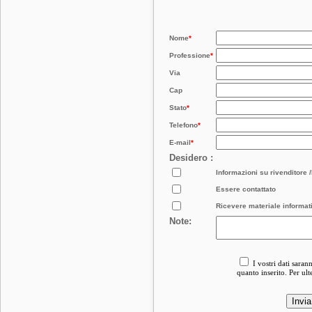
Nome
*
Professione
*
Via
Cap
Stato
*
Telefono
*
E-mail
*
Desidero :
Informazioni su rivenditore 
Essere contattato
Ricevere materiale informat
Note:
I vostri dati sarann
quanto inserito. Per ult